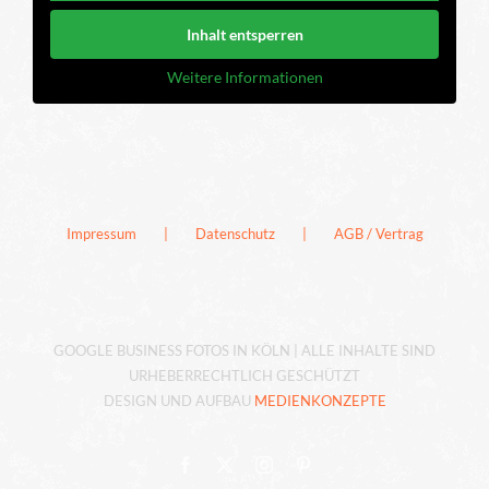
Inhalt entsperren
Weitere Informationen
Impressum
Datenschutz
AGB / Vertrag
GOOGLE BUSINESS FOTOS IN KÖLN | ALLE INHALTE SIND
URHEBERRECHTLICH GESCHÜTZT
DESIGN UND AUFBAU
MEDIENKONZEPTE
Facebook
X
Instagram
Pinterest