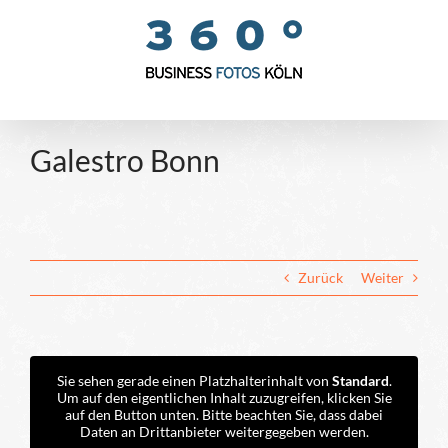
Zum
Inhalt
springen
Galestro Bonn
Zurück
Weiter
Sie sehen gerade einen Platzhalterinhalt von
Standard
.
Um auf den eigentlichen Inhalt zuzugreifen, klicken Sie
auf den Button unten. Bitte beachten Sie, dass dabei
Daten an Drittanbieter weitergegeben werden.